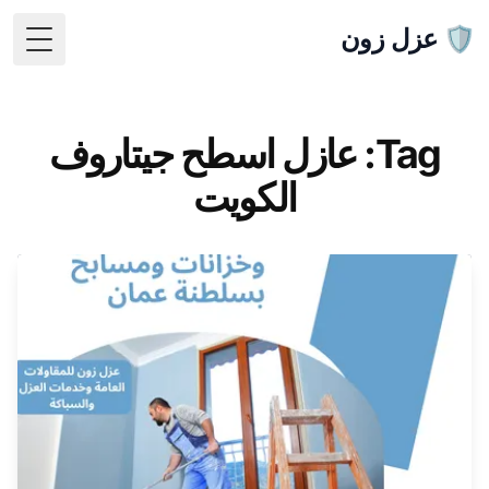
🛡️ عزل زون
 Menu
Tag: عازل اسطح جيتاروف
الكويت