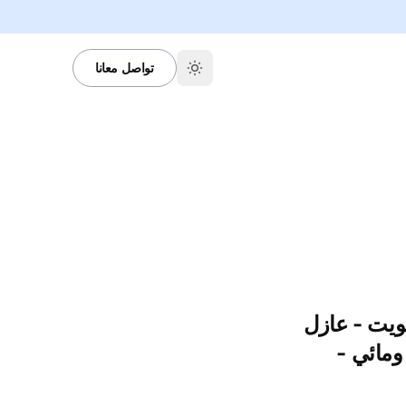
تواصل معانا
يت - عازل
مائي -