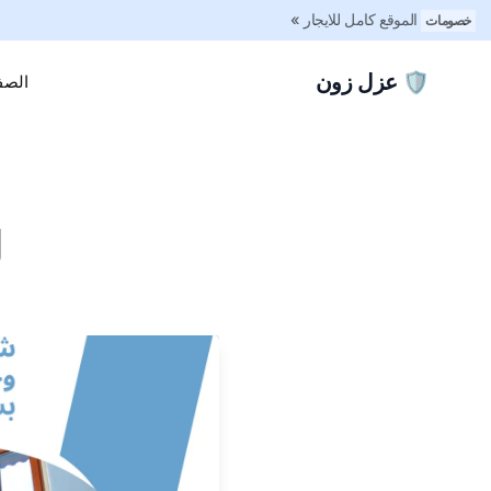
الموقع كامل للايجار »
خصومات
🛡️ عزل زون
الصف
g