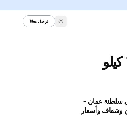
تواصل معانا
الون epoxy في سلطنة عمان -
ن وشفاف وأسعار