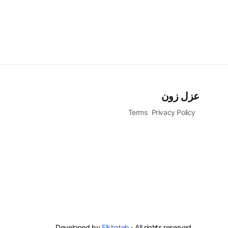
عزل زون
Terms
Privacy Policy
Developed by
Elkhateb
· All rights reserved.