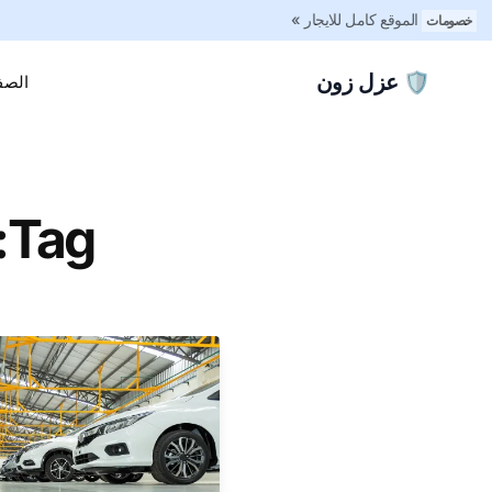
الموقع كامل للايجار »
خصومات
🛡️ عزل زون
الصف
Tag: سعر جالون الايبوكسي ١٠ كيلو