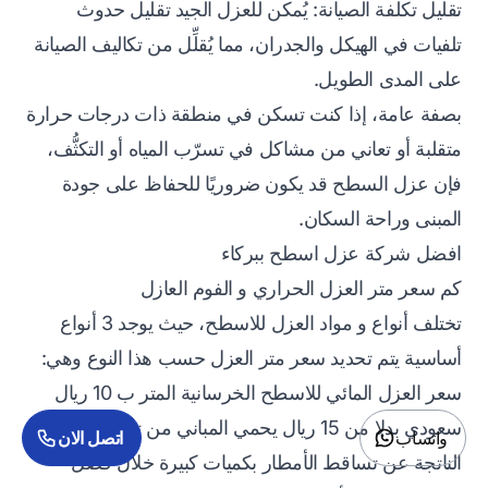
تقليل تكلفة الصيانة: يُمكن للعزل الجيد تقليل حدوث
تلفيات في الهيكل والجدران، مما يُقلِّل من تكاليف الصيانة
على المدى الطويل.
بصفة عامة، إذا كنت تسكن في منطقة ذات درجات حرارة
متقلبة أو تعاني من مشاكل في تسرّب المياه أو التكثُّف،
فإن عزل السطح قد يكون ضروريًا للحفاظ على جودة
المبنى وراحة السكان.
افضل شركة عزل اسطح ببركاء
كم سعر متر العزل الحراري و الفوم العازل
تختلف أنواع و مواد العزل للاسطح، حيث يوجد 3 أنواع
أساسية يتم تحديد سعر متر العزل حسب هذا النوع وهي:
سعر العزل المائي للاسطح الخرسانية المتر ب 10 ريال
سعودي بدلا من 15 ريال يحمي المباني من تسربات المياه
واتساب
اتصل الان
الناتجة عن تساقط الأمطار بكميات كبيرة خلال فصل